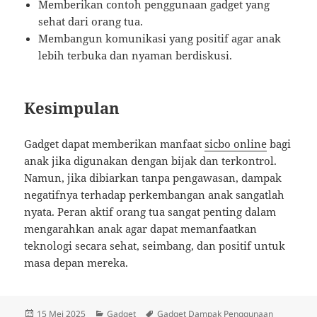
Memberikan contoh penggunaan gadget yang
sehat dari orang tua.
Membangun komunikasi yang positif agar anak
lebih terbuka dan nyaman berdiskusi.
Kesimpulan
Gadget dapat memberikan manfaat
sicbo online
bagi
anak jika digunakan dengan bijak dan terkontrol.
Namun, jika dibiarkan tanpa pengawasan, dampak
negatifnya terhadap perkembangan anak sangatlah
nyata. Peran aktif orang tua sangat penting dalam
mengarahkan anak agar dapat memanfaatkan
teknologi secara sehat, seimbang, dan positif untuk
masa depan mereka.
Diposkan
Kategori
Tag
15 Mei 2025
Gadget
Gadget Dampak Penggunaan