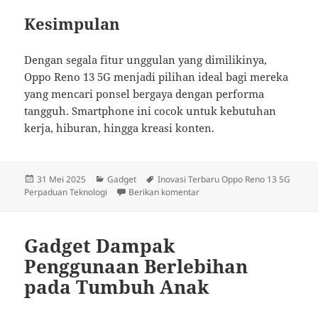
Kesimpulan
Dengan segala fitur unggulan yang dimilikinya,
Oppo Reno 13 5G menjadi pilihan ideal bagi mereka
yang mencari ponsel bergaya dengan performa
tangguh. Smartphone ini cocok untuk kebutuhan
kerja, hiburan, hingga kreasi konten.
Diposkan
Kategori
Tag
31 Mei 2025
Gadget
Inovasi Terbaru Oppo Reno 13 5G
pada
untuk Inovasi Terbaru Oppo R
Perpaduan Teknologi
Berikan komentar
Gadget Dampak
Penggunaan Berlebihan
pada Tumbuh Anak