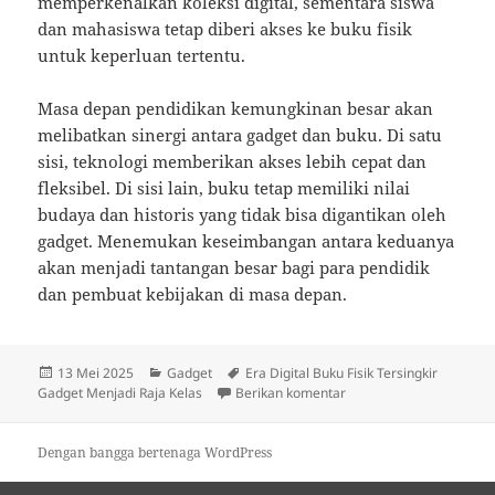
memperkenalkan koleksi digital, sementara siswa
dan mahasiswa tetap diberi akses ke buku fisik
untuk keperluan tertentu.
Masa depan pendidikan kemungkinan besar akan
melibatkan sinergi antara gadget dan buku. Di satu
sisi, teknologi memberikan akses lebih cepat dan
fleksibel. Di sisi lain, buku tetap memiliki nilai
budaya dan historis yang tidak bisa digantikan oleh
gadget. Menemukan keseimbangan antara keduanya
akan menjadi tantangan besar bagi para pendidik
dan pembuat kebijakan di masa depan.
Diposkan
Kategori
Tag
13 Mei 2025
Gadget
Era Digital Buku Fisik Tersingkir
pada
untuk Era Digital Buku F
Gadget Menjadi Raja Kelas
Berikan komentar
Dengan bangga bertenaga WordPress