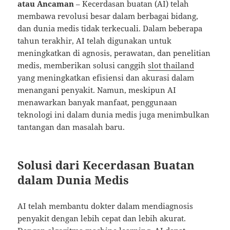
atau Ancaman
– Kecerdasan buatan (AI) telah
membawa revolusi besar dalam berbagai bidang,
dan dunia medis tidak terkecuali. Dalam beberapa
tahun terakhir, AI telah digunakan untuk
meningkatkan di agnosis, perawatan, dan penelitian
medis, memberikan solusi canggih
slot thailand
yang meningkatkan efisiensi dan akurasi dalam
menangani penyakit. Namun, meskipun AI
menawarkan banyak manfaat, penggunaan
teknologi ini dalam dunia medis juga menimbulkan
tantangan dan masalah baru.
Solusi dari Kecerdasan Buatan
dalam Dunia Medis
AI telah membantu dokter dalam mendiagnosis
penyakit dengan lebih cepat dan lebih akurat.