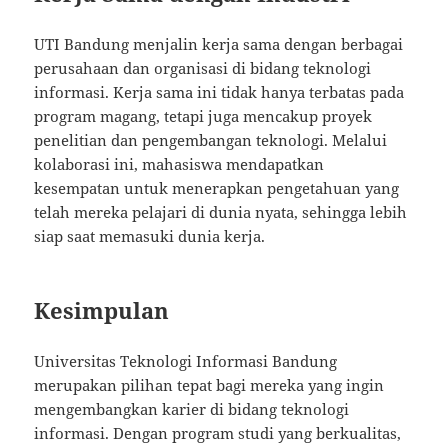
UTI Bandung menjalin kerja sama dengan berbagai
perusahaan dan organisasi di bidang teknologi
informasi. Kerja sama ini tidak hanya terbatas pada
program magang, tetapi juga mencakup proyek
penelitian dan pengembangan teknologi. Melalui
kolaborasi ini, mahasiswa mendapatkan
kesempatan untuk menerapkan pengetahuan yang
telah mereka pelajari di dunia nyata, sehingga lebih
siap saat memasuki dunia kerja.
Kesimpulan
Universitas Teknologi Informasi Bandung
merupakan pilihan tepat bagi mereka yang ingin
mengembangkan karier di bidang teknologi
informasi. Dengan program studi yang berkualitas,