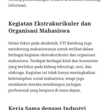
informasi.
Kegiatan Ekstrakurikuler dan
Organisasi Mahasiswa
Selain fokus pada akademik, UTI Bandung juga
mendorong mahasiswanya untuk terlibat dalam
berbagai kegiatan ekstrakurikuler dan organisasi
mahasiswa. Terdapat berbagai klub dan komunitas
yang berfokus pada bidang teknologi, seni, dan
olahraga. Kegiatan ini tidak hanya meningkatkan
keterampilan sosial mahasiswa, tetapi juga
membantu mereka membangun jaringan
profesional yang berguna di masa depan.
Kerja Sama dengan Industri